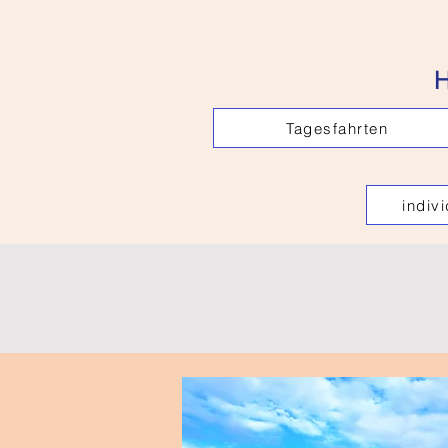
H
Tagesfahrten
indiv