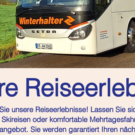
e Reiseerle
ie unsere Reiseerlebnisse! Lassen Sie sic
Skireisen oder komfortable Mehrtagesfahrt
ngebot. Sie werden garantiert Ihren näch