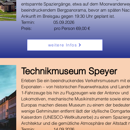
entspannte Spaziergänge, etwa auf dem Moorwanderweg,
beeindruckendem Bergpanorama, bevor am späten Nachmi
Ankunft im Breisgau gegen 19:30 Uhr geplant ist.
Termin: 05.09.2026
Preis: pro Person 69,00 €
weitere Infos
​Technikmuseum Speyer
Erleben Sie ein beeindruckendes Verkehrsmuseum mit ein
Exponaten – von historischen Feuerwehrautos und Land
1-Fahrzeuge bis hin zu Flugzeugen wie der Antonov und
Lokomotiven, mechanische Musikinstrumente sowie eine
Europas machen dieses Museum zu einem der bedeuten
wenige Gehminuten entfernt lädt der idyllische Domgar
Kaiserdom (UNESCO-Weltkulturerbe) zu einem Spaziergan
Architektur und die gemütliche Atmosphäre der Altstadt 
Termin: 14.09.2026