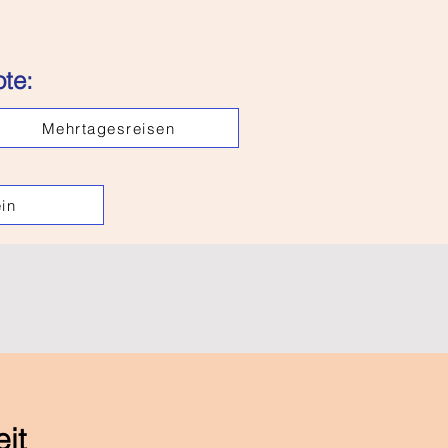
te:
Mehrtagesreisen
in
eit