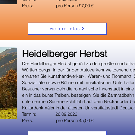
Preis: pro Person 97,00 €
weitere Infos
​Heidelberger Herbst
Der Heidelberger Herbst gehört zu den größten und attra
Württembergs. In der für den Autoverkehr weitgehend ges
erwarten Sie Kunsthandwerker- , Waren- und Flohmarkt, S
Spezialitäten sowie Bühnen mit musikalischer Unterhaltu
Besucher verwandeln die romantische Innenstadt in eine 
ein in das bunte Treiben, besteigen Sie die Zahnradbah
unternehmen Sie eine Schifffahrt auf dem Neckar oder bes
Kulturdenkmäler in der ältesten Universitätsstadt Deutsc
Termin: 26.09.2026
Preis: pro Person 45,00 €