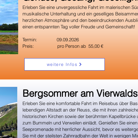
Erleben Sie eine unvergessliche Fahrt im malerischen S
musikalische Unterhaltung und ein geselliges Beisammen
herzlichen Atmosphäre und den beeindruckenden Ausblic
einen entspannten Tag voller Freude und Gemeinschaft!
Termin: 09.09.2026
Preis: pro Person ab 55,00 €
weitere Infos
​Bergsommer am Vierwaldst
Erleben Sie eine komfortable Fahrt im Reisebus über Base
lebendigen Altstadt an der Reuss, die mit ihren zahlreich
historischen Kirchen sowie der berühmten Kapellbrücke
zum Bummeln und Verweilen einlädt. Genießen Sie einen
Seepromenade mit herrlicher Aussicht, bevor es weitergeh
Sie mit der steilsten Zahnradbahn der Welt in wenigen Minu