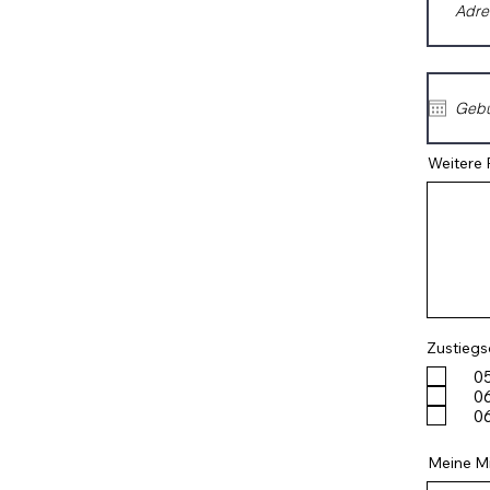
Weitere 
Zustiegs
05
06
06
Meine Mi