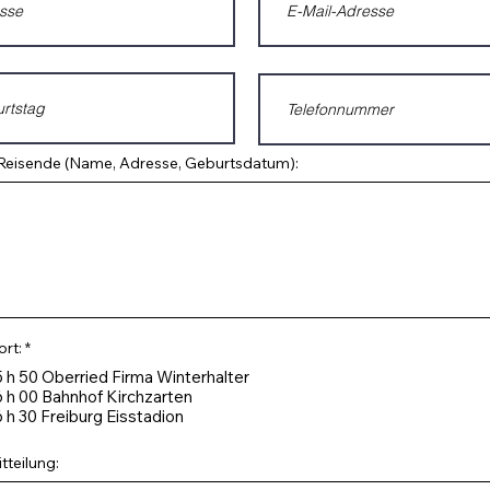
Reisende (Name, Adresse, Geburtsdatum):
P
ort:
*
f
 h 50 Oberried Firma Winterhalter
l
i
 h 00 Bahnhof Kirchzarten
c
 h 30 Freiburg Eisstadion
h
t
f
tteilung:
e
l