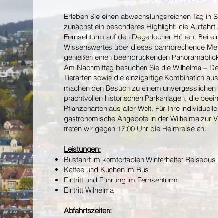
Erleben Sie einen abwechslungsreichen Tag in St
zunächst ein besonderes Highlight: die Auffahrt
Fernsehturm auf den Degerlocher Höhen. Bei ein
Wissenswertes über dieses bahnbrechende Meis
genießen einen beeindruckenden Panoramablick 
Am Nachmittag besuchen Sie die Wilhelma – De
Tierarten sowie die einzigartige Kombination 
machen den Besuch zu einem unvergesslichen E
prachtvollen historischen Parkanlagen, die be
Pflanzenarten aus aller Welt. Für Ihre individue
gastronomische Angebote in der Wilhelma zur V
treten wir gegen 17:00 Uhr die Heimreise an.
Leistungen:
Busfahrt im komfortablen Winterhalter Reisebus
Kaffee und Kuchen im Bus
Eintritt und Führung im Fernsehturm
Eintritt Wilhelma
Abfahrtszeiten: