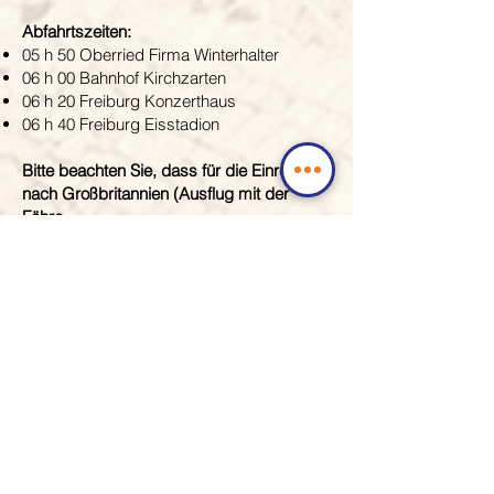
Abfahrtszeiten:
05 h 50 Oberried Firma Winterhalter
06 h 00 Bahnhof Kirchzarten
06 h 20 Freiburg Konzerthaus
06 h 40 Freiburg Eisstadion
Bitte beachten Sie, dass für die Einreise
nach Großbritannien (Ausflug mit der
Fähre
auf die Insel Jersey) ein gültiger
Reisepass sowie eine online zu
beantragende Einreisegenehmigung ETA
(Gebühr GPA 16. Diese wird von uns für
Sie beantragt.
Warteliste!
© Bildrechte
: unsplash