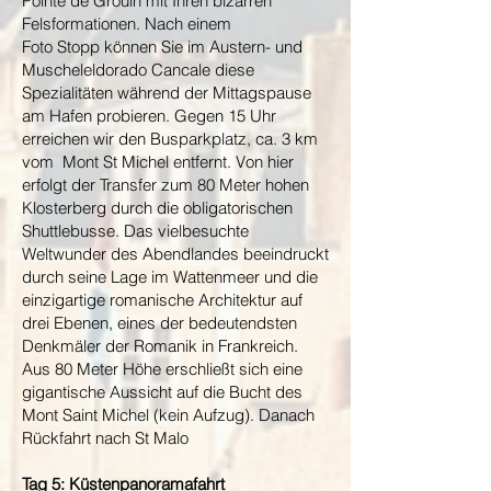
Pointe de Grouin mit Ihren bizarren
Felsformationen. Nach einem
Foto Stopp können Sie im Austern- und
Muscheleldorado Cancale diese
Spezialitäten während der Mittagspause
am Hafen probieren. Gegen 15 Uhr
erreichen wir den Busparkplatz, ca. 3 km
vom Mont St Michel entfernt. Von hier
erfolgt der Transfer zum 80 Meter hohen
Klosterberg durch die obligatorischen
Shuttlebusse. Das vielbesuchte
Weltwunder des Abendlandes beeindruckt
durch seine Lage im Wattenmeer und die
einzigartige romanische Architektur auf
drei Ebenen, eines der bedeutendsten
Denkmäler der Romanik in Frankreich.
Aus 80 Meter Höhe erschließt sich eine
gigantische Aussicht auf die Bucht des
Mont Saint Michel (kein Aufzug). Danach
Rückfahrt nach St Malo
Tag 5: Küstenpanoramafahrt