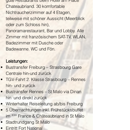
gute Restaurants beim Hotel am Place
Chateaubriand. 30 komfortable
Nichtraucherzimmer auf 4 Etagen,
teilweise mit schöner Aussicht (Meerblick
oder zum Schloss hin),
Panoramarestaurant, Bar und Lobby. Alle
Zimmer mit französischem SAT-TV, WLAN,
Badezimmer mit Dusche oder
Badewanne. WC und Fön.
Leistungen:
Bustransfer Freiburg – Strasbourg Gare
Centrale hin-und zurück
TGV-Fahrt 2. Klasse Strasbourg – Rennes
hin- und zurück
Bustransfer Rennes – St Malo via Dinan
hin und direkt zurück
Winterhalter Reiseleitung ab/bis Freiburg
5 Übernachtungen inkl. Frühstücksbuffet
im *** France & Châteaubriand in St Malo
Stadtrundgang St Malo
Eintritt Fort National