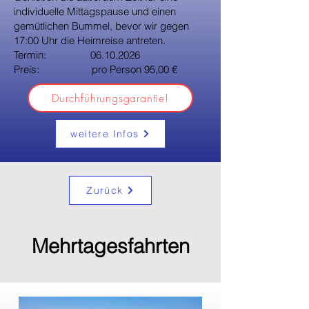
individuelle Mittagspause und einen
gemütlichen Bummel, bevor wir gegen
17:00 Uhr die Heimreise antreten.
Termin:
06.10.2026
Preis: pro Person 95,00 €
Durchführungsgarantie!
weitere Infos
Zurück
Mehrtagesfahrten