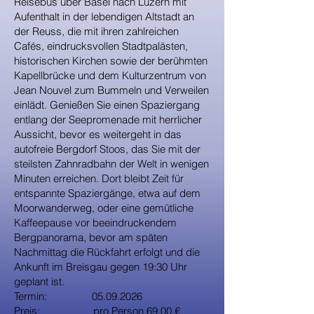
Reisebus über Basel nach Luzern mit
Aufenthalt in der lebendigen Altstadt an
der Reuss, die mit ihren zahlreichen
Cafés, eindrucksvollen Stadtpalästen,
historischen Kirchen sowie der berühmten
Kapellbrücke und dem Kulturzentrum von
Jean Nouvel zum Bummeln und Verweilen
einlädt. Genießen Sie einen Spaziergang
entlang der Seepromenade mit herrlicher
Aussicht, bevor es weitergeht in das
autofreie Bergdorf Stoos, das Sie mit der
steilsten Zahnradbahn der Welt in wenigen
Minuten erreichen. Dort bleibt Zeit für
entspannte Spaziergänge, etwa auf dem
Moorwanderweg, oder eine gemütliche
Kaffeepause vor beeindruckendem
Bergpanorama, bevor am späten
Nachmittag die Rückfahrt erfolgt und die
Ankunft im Breisgau gegen 19:30 Uhr
geplant ist.
Termin:
05.09.2026
Preis: pro Person 69,00 €