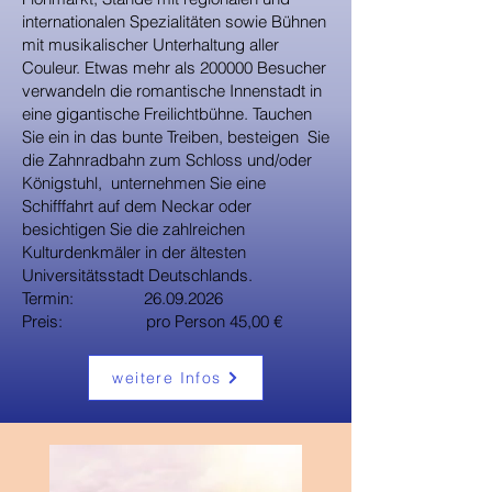
internationalen Spezialitäten sowie Bühnen
mit musikalischer Unterhaltung aller
Couleur. Etwas mehr als 200000 Besucher
verwandeln die romantische Innenstadt in
eine gigantische Freilichtbühne. Tauchen
Sie ein in das bunte Treiben, besteigen Sie
die Zahnradbahn zum Schloss und/oder
Königstuhl, unternehmen Sie eine
Schifffahrt auf dem Neckar oder
besichtigen Sie die zahlreichen
Kulturdenkmäler in der ältesten
Universitätsstadt Deutschlands.
Termin:
26.09.2026
Preis: pro Person 45,00 €
weitere Infos