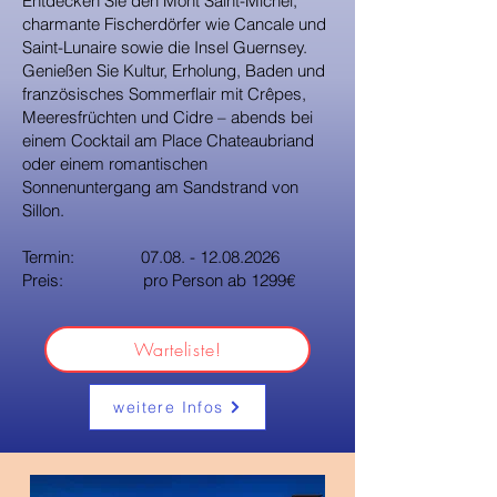
Entdecken Sie den Mont Saint-Michel,
charmante Fischerdörfer wie Cancale und
Saint-Lunaire sowie die Insel Guernsey.
Genießen Sie Kultur, Erholung, Baden und
französisches Sommerflair mit Crêpes,
Meeresfrüchten und Cidre – abends bei
einem Cocktail am Place Chateaubriand
oder einem romantischen
Sonnenuntergang am Sandstrand von
Sillon.
Termin:
07.08. - 12.08.2026
Preis: pro Person ab 1299€
Warteliste!
weitere Infos