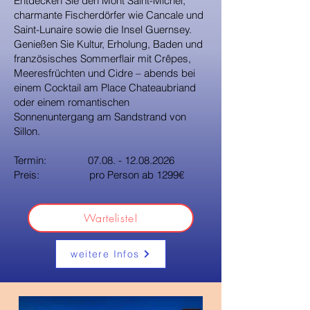
Entdecken Sie den Mont Saint-Michel,
charmante Fischerdörfer wie Cancale und
Saint-Lunaire sowie die Insel Guernsey.
Genießen Sie Kultur, Erholung, Baden und
französisches Sommerflair mit Crêpes,
Meeresfrüchten und Cidre – abends bei
einem Cocktail am Place Chateaubriand
oder einem romantischen
Sonnenuntergang am Sandstrand von
Sillon.
Termin:
07.08. - 12.08.2026
Preis: pro Person ab 1299€
Warteliste!
weitere Infos