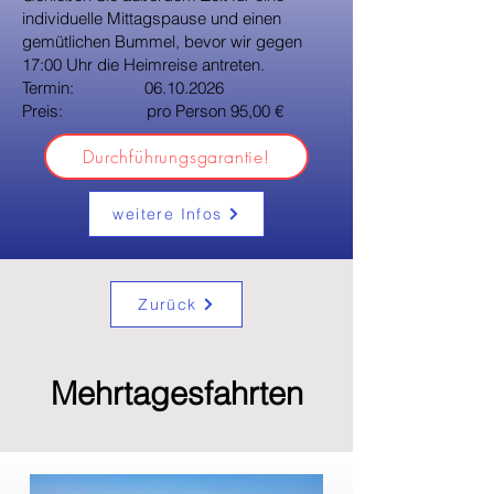
individuelle Mittagspause und einen
gemütlichen Bummel, bevor wir gegen
17:00 Uhr die Heimreise antreten.
Termin:
06.10.2026
Preis: pro Person 95,00 €
Durchführungsgarantie!
weitere Infos
Zurück
Mehrtagesfahrten