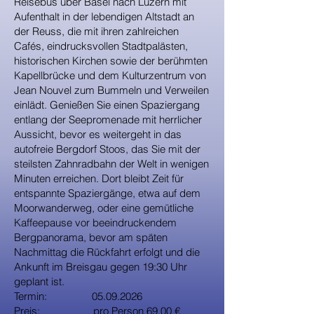
Reisebus über Basel nach Luzern mit
Aufenthalt in der lebendigen Altstadt an
der Reuss, die mit ihren zahlreichen
Cafés, eindrucksvollen Stadtpalästen,
historischen Kirchen sowie der berühmten
Kapellbrücke und dem Kulturzentrum von
Jean Nouvel zum Bummeln und Verweilen
einlädt. Genießen Sie einen Spaziergang
entlang der Seepromenade mit herrlicher
Aussicht, bevor es weitergeht in das
autofreie Bergdorf Stoos, das Sie mit der
steilsten Zahnradbahn der Welt in wenigen
Minuten erreichen. Dort bleibt Zeit für
entspannte Spaziergänge, etwa auf dem
Moorwanderweg, oder eine gemütliche
Kaffeepause vor beeindruckendem
Bergpanorama, bevor am späten
Nachmittag die Rückfahrt erfolgt und die
Ankunft im Breisgau gegen 19:30 Uhr
geplant ist.
Termin:
05.09.2026
Preis: pro Person 69,00 €