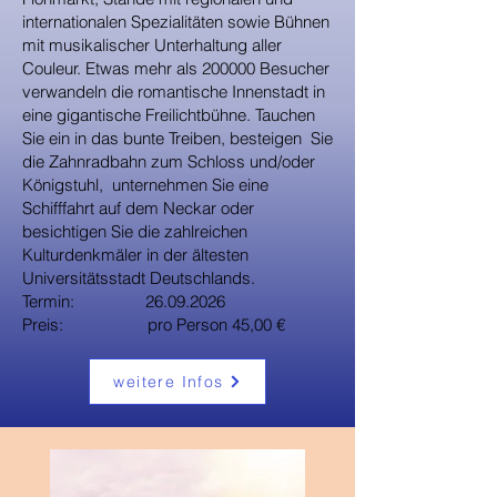
internationalen Spezialitäten sowie Bühnen
mit musikalischer Unterhaltung aller
Couleur. Etwas mehr als 200000 Besucher
verwandeln die romantische Innenstadt in
eine gigantische Freilichtbühne. Tauchen
Sie ein in das bunte Treiben, besteigen Sie
die Zahnradbahn zum Schloss und/oder
Königstuhl, unternehmen Sie eine
Schifffahrt auf dem Neckar oder
besichtigen Sie die zahlreichen
Kulturdenkmäler in der ältesten
Universitätsstadt Deutschlands.
Termin:
26.09.2026
Preis: pro Person 45,00 €
weitere Infos