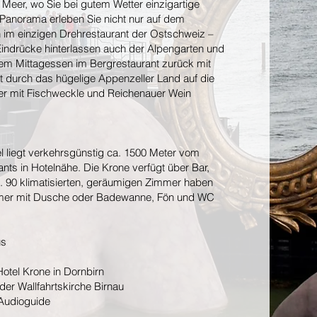
 Meer, wo Sie bei gutem Wetter einzigartige
Panorama erleben Sie nicht nur auf dem
 im einzigen Drehrestaurant der Ostschweiz –
Eindrücke hinterlassen auch der Alpengarten und
em Mittagessen im Bergrestaurant zurück mit
 durch das hügelige Appenzeller Land auf die
er mit Fischweckle und Reichenauer Wein
el liegt verkehrsgünstig ca. 1500 Meter vom
nts in Hotelnähe. Die Krone verfügt über Bar,
. 90 klimatisierten, geräumigen Zimmer haben
mmer mit Dusche oder Badewanne, Fön und WC
us
otel Krone in Dornbirn
er Wallfahrtskirche Birnau
 Audioguide