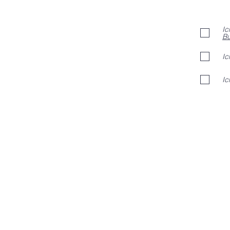
Ic
Bu
Ic
Ic