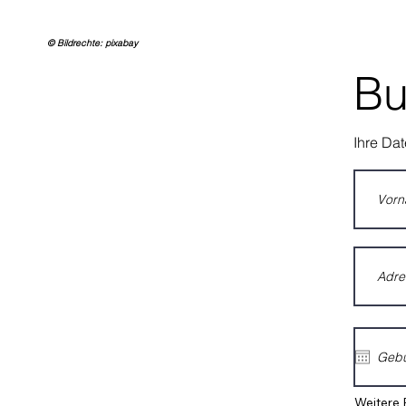
© Bildrechte
: pixabay
Bu
Ihre Dat
Weitere 