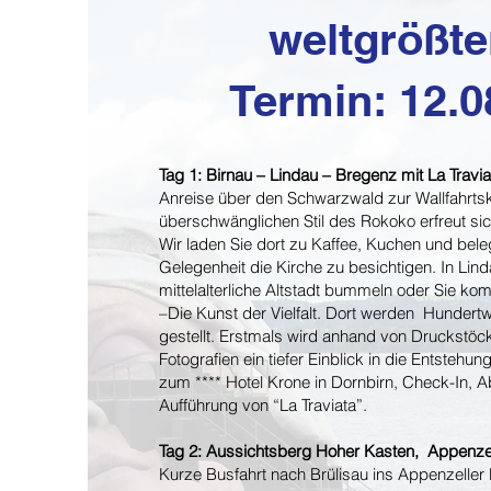
weltgrößt
Termin:
12.0
Tag 1: Birnau – Lindau – Bregenz mit La Travia
Anreise über den Schwarzwald zur Wallfahrtsk
überschwänglichen Stil des Rokoko erfreut si
Wir laden Sie dort zu Kaffee, Kuchen und bele
Gelegenheit die Kirche zu besichtigen. In Lind
mittelalterliche Altstadt bummeln oder Sie k
–Die Kunst der Vielfalt. Dort werden Hundertw
gestellt. Erstmals wird anhand von Druckstö
Fotografien ein tiefer Einblick in die Entsteh
zum **** Hotel Krone in Dornbirn, Check-In,
Aufführung von “La Traviata”.
Tag 2: Aussichtsberg Hoher Kasten, Appenzel
Kurze Busfahrt nach Brülisau ins Appenzeller 