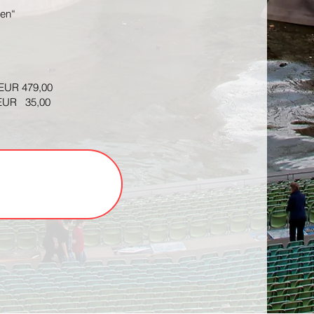
ten“
EUR 479,00
 35,00