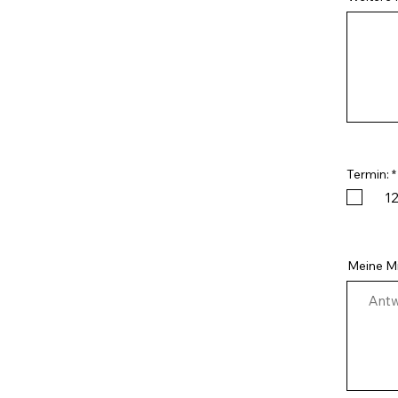
Termin:
*
12
i
Meine Mi