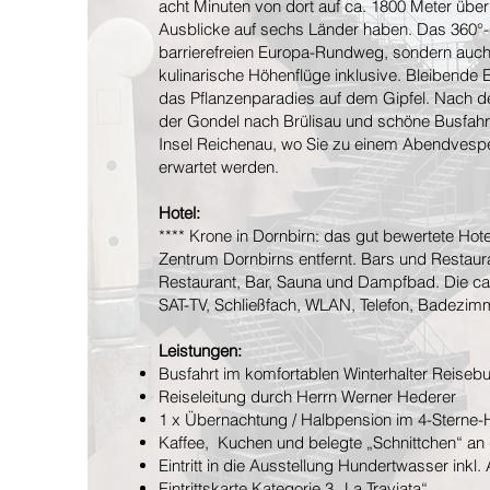
acht Minuten von dort auf ca. 1800 Meter über
Ausblicke auf sechs Länder haben. Das 360°-
barrierefreien Europa-Rundweg, sondern auch
kulinarische Höhenflüge inklusive. Bleibende 
das Pflanzenparadies auf dem Gipfel. Nach d
der Gondel nach Brülisau und schöne Busfahrt
Insel Reichenau, wo Sie zu einem Abendvesp
erwartet werden.
Hotel:
**** Krone in Dornbirn: das gut bewertete Hot
Zentrum Dornbirns entfernt. Bars und Restaura
Restaurant, Bar, Sauna und Dampfbad. Die ca
SAT-TV, Schließfach, WLAN, Telefon, Badezi
Leistungen:
Busfahrt im komfortablen Winterhalter Reiseb
Reiseleitung durch Herrn Werner Hederer
1 x Übernachtung / Halbpension im 4-Sterne-H
Kaffee, Kuchen und belegte „Schnittchen“ an d
Eintritt in die Ausstellung Hundertwasser inkl.
Eintrittskarte Kategorie 3 „La Traviata“