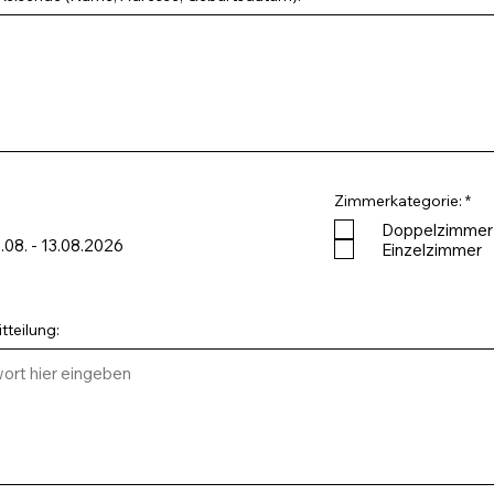
R
Zimmerkategorie:
*
R
e
Doppelzimmer
e
q
.08. - 13.08.2026
q
u
Einzelzimmer
u
i
r
r
e
e
d
d
tteilung: