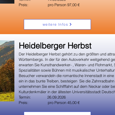
Preis: pro Person 97,00 €
weitere Infos
​Heidelberger Herbst
Der Heidelberger Herbst gehört zu den größten und attra
Württembergs. In der für den Autoverkehr weitgehend ges
erwarten Sie Kunsthandwerker- , Waren- und Flohmarkt, S
Spezialitäten sowie Bühnen mit musikalischer Unterhaltu
Besucher verwandeln die romantische Innenstadt in eine 
ein in das bunte Treiben, besteigen Sie die Zahnradbah
unternehmen Sie eine Schifffahrt auf dem Neckar oder bes
Kulturdenkmäler in der ältesten Universitätsstadt Deutsc
Termin: 26.09.2026
Preis: pro Person 45,00 €