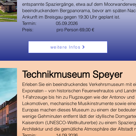
entspannte Spaziergänge, etwa auf dem Moorwanderweg,
beeindruckendem Bergpanorama, bevor am späten Nachmi
Ankunft im Breisgau gegen 19:30 Uhr geplant ist.
Termin: 05.09.2026
Preis: pro Person 69,00 €
weitere Infos
​Technikmuseum Speyer
Erleben Sie ein beeindruckendes Verkehrsmuseum mit ein
Exponaten – von historischen Feuerwehrautos und Land
1-Fahrzeuge bis hin zu Flugzeugen wie der Antonov und
Lokomotiven, mechanische Musikinstrumente sowie eine
Europas machen dieses Museum zu einem der bedeuten
wenige Gehminuten entfernt lädt der idyllische Domgar
Kaiserdom (UNESCO-Weltkulturerbe) zu einem Spaziergan
Architektur und die gemütliche Atmosphäre der Altstadt 
Termin: 14.09.2026