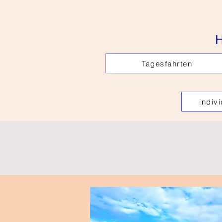
H
Tagesfahrten
indiv