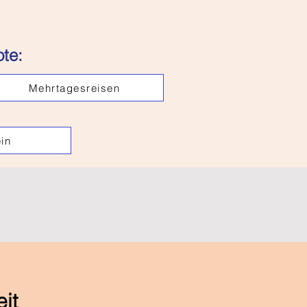
te:
Mehrtagesreisen
in
eit