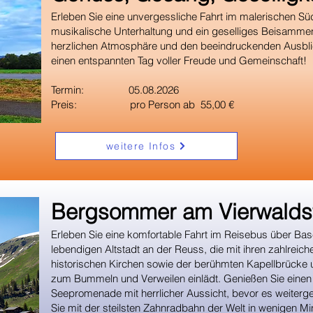
Erleben Sie eine unvergessliche Fahrt im malerischen S
musikalische Unterhaltung und ein geselliges Beisammen
herzlichen Atmosphäre und den beeindruckenden Ausblic
einen entspannten Tag voller Freude und Gemeinschaft!
Termin: 05.08.2026
Preis: pro Person ab 55,00 €
weitere Infos
​Bergsommer am Vierwaldst
Erleben Sie eine komfortable Fahrt im Reisebus über Base
lebendigen Altstadt an der Reuss, die mit ihren zahlreich
historischen Kirchen sowie der berühmten Kapellbrücke
zum Bummeln und Verweilen einlädt. Genießen Sie einen
Seepromenade mit herrlicher Aussicht, bevor es weitergeh
Sie mit der steilsten Zahnradbahn der Welt in wenigen Minu