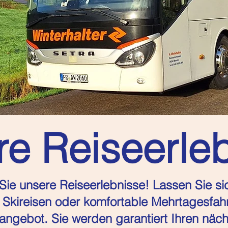
e Reiseerle
ie unsere Reiseerlebnisse! Lassen Sie sic
Skireisen oder komfortable Mehrtagesfahrt
ngebot. Sie werden garantiert Ihren näch